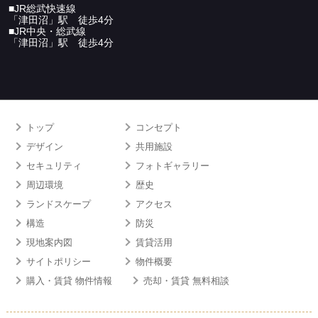
■JR総武快速線
「津田沼」駅 徒歩4分
■JR中央・総武線
「津田沼」駅 徒歩4分
トップ
コンセプト
デザイン
共用施設
セキュリティ
フォトギャラリー
周辺環境
歴史
ランドスケープ
アクセス
構造
防災
現地案内図
賃貸活用
サイトポリシー
物件概要
購入・賃貸 物件情報
売却・賃貸 無料相談