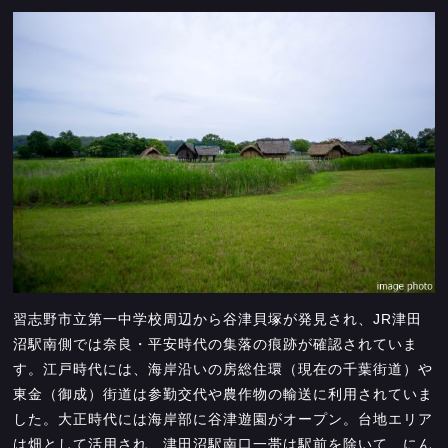
習志野市立第一中学校周辺から谷津貝塚が発見され、JR津田
沼駅南側では奈良・平安時代の集落の痕跡が確認されていま
す。江戸時代には、海岸沿いの房総住環（現在の千葉街道）や
東金（御成）街道は参勤交代や農作物の輸送に利用されていま
した。大正時代には海岸部に谷津遊園がオープン。台地エリア
は畑として活用され、津田沼駅南口一帯は駅前を除いて、にん