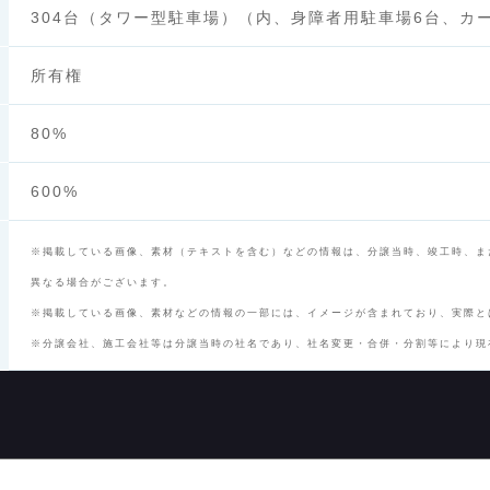
304台（タワー型駐車場）（内、身障者用駐車場6台、カ
所有権
80%
600%
※掲載している画像、素材（テキストを含む）などの情報は、分譲当時、竣工時、ま
異なる場合がございます。
※掲載している画像、素材などの情報の一部には、イメージが含まれており、実際と
※分譲会社、施工会社等は分譲当時の社名であり、社名変更・合併・分割等により現