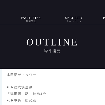
FACILITIES
SECURITY
共用施設
セキュリティ
OUTLINE
物件概要
津田沼ザ・タワー
■JR総武快速線
「津田沼」駅 徒歩4分
■JR中央・総武線